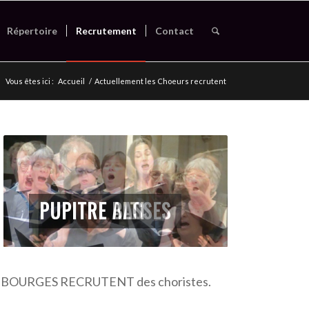
Répertoire
Recrutement
Contact
Vous êtes ici :
Accueil
/
Actuellement les Choeurs recrutent
PUPITRE BASSES
S DE BOURGES RECRUTENT des choristes.