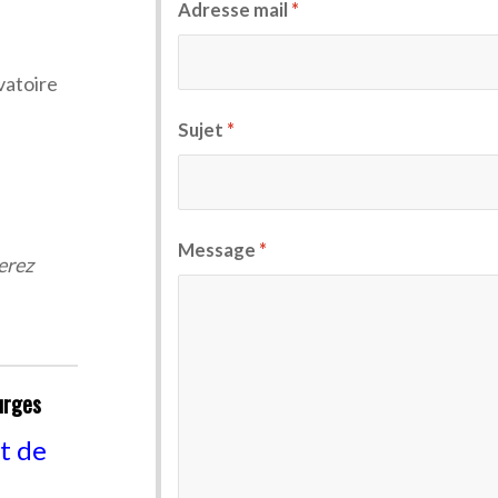
Adresse mail
*
vatoire
Sujet
*
Message
*
serez
urges
t de