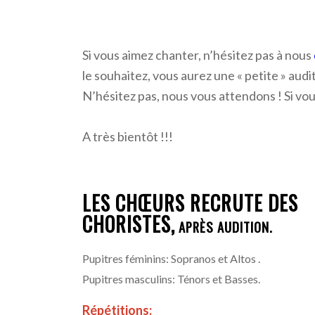
Si vous aimez chanter, n’hésitez pas à nous
le souhaitez, vous aurez une « petite » au
N’hésitez pas, nous vous attendons ! Si vou
A très bientôt !!!
LES CHŒURS RECRUTE DES
CHORISTES,
APRÈS AUDITION.
Pupitres féminins: Sopranos et Altos .
Pupitres masculins: Ténors et Basses.
Répétitions: