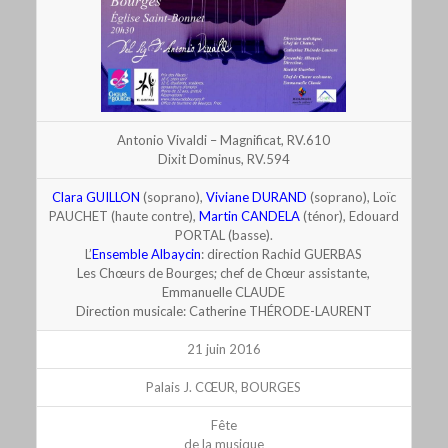
Antonio Vivaldi – Magnificat, RV.610
Dixit Dominus, RV.594
Clara GUILLON
(soprano),
Viviane DURAND
(soprano), Loïc
PAUCHET (haute contre),
Martin CANDELA
(ténor), Edouard
PORTAL (basse).
L’
Ensemble Albaycin
: direction Rachid GUERBAS
Les Chœurs de Bourges; chef de Chœur assistante,
Emmanuelle CLAUDE
Direction musicale: Catherine THÉRODE-LAURENT
21 juin 2016
Palais J. CŒUR, BOURGES
Fête
de la musique