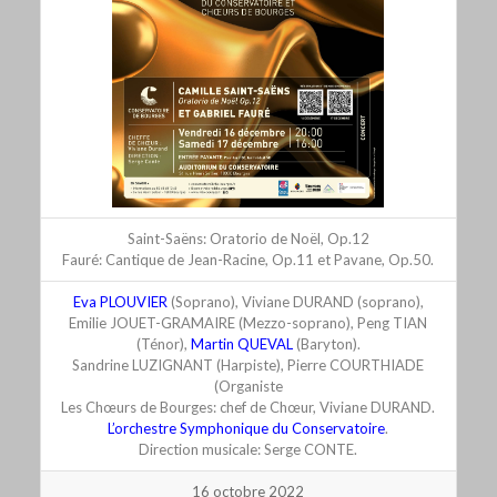
Saint-Saëns: Oratorio de Noël, Op.12
Fauré: Cantique de Jean-Racine, Op.11 et Pavane, Op.50.
Eva PLOUVIER
(Soprano), Viviane DURAND (soprano),
Emilie JOUET-GRAMAIRE (Mezzo-soprano), Peng TIAN
(Ténor),
Martin QUEVAL
(Baryton).
Sandrine LUZIGNANT (Harpiste), Pierre COURTHIADE
(Organiste
Les Chœurs de Bourges: chef de Chœur, Viviane DURAND.
L’orchestre Symphonique du Conservatoire
.
Direction musicale: Serge CONTE.
16 octobre 2022