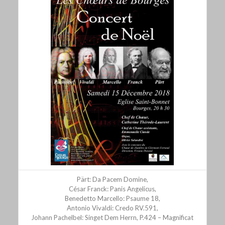
Pärt: Da Pacem Domine,
César Franck: Panis Angelicus,
Benedetto Marcello: Psaume 18,
Antonio Vivaldi: Credo RV.591,
Johann Pachelbel: Singet Dem Herrn, P.424 – Magnificat