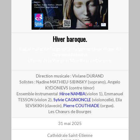
Hiver baroque.
Stabat mater de Pergolesi (Arrangement pour chœur de
Desmond Ratcliffe).
Litanies de la Vierge et Magnificat de Durante.
Direction musicale : Viviane DURAND
Solistes : Nadine MATHIEU-SIBINSKY (soprano), Angelo
KYDONIEVS (contre ténor)
Ensemble instrumental :
Hiroe NAMBA
(violon 1), Emmanuel
TESSON (violon 2),
Sylvie CAGNIONCLE
(violoncelle), Ella
SEVSKIKH (clavecin),
Pierre COUTHIADE
(orgue).
Les Chœurs de Bourges
31 mai 2025
Cathédrale Saint-Etienne