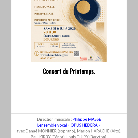
Concert du Printemps.
Totus Tuus de Henryk GÓRECKI.
salve Regina deFrancis POULENC.
Funeral of Queen Mary de Henry PURCELL.
Misa Dolce de Philippe MAZÉ.
Membra jesu Nostri de Dietrich BUXTEHUDE.
Direction musicale :
Philippe MASSÉ
L’ensemble vocal « OPUS HEDERA »
avec Danaé MONNIER (soprano), Marion HARACHE (Alto),
Paul KIRBY (Ténor), Louis THIRY (Baryton),