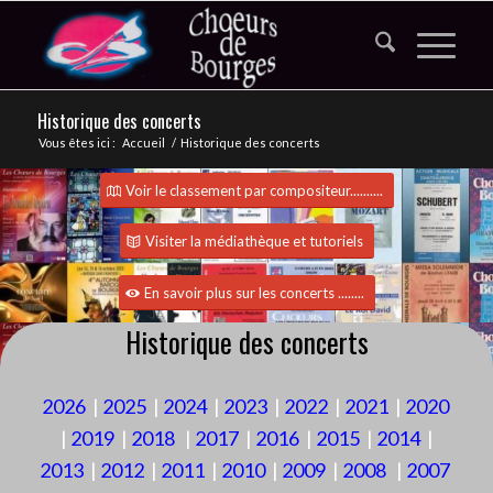
Historique des concerts
Vous êtes ici :
Accueil
/
Historique des concerts
Voir le classement par compositeur..........
Visiter la médiathèque et tutoriels
En savoir plus sur les concerts ........
Historique des concerts
2026
|
2025
|
2024
|
2023
|
2022
|
2021
|
2020
|
2019
|
2018
|
2017
|
2016
|
2015
|
2014
|
2013
|
2012
|
2011
|
2010
|
2009
|
2008
|
2007