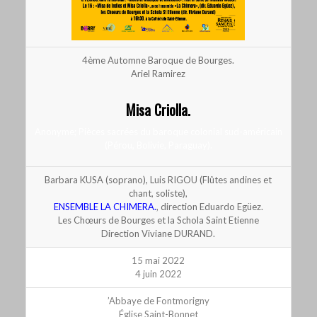
4ème Automne Baroque de Bourges.
Ariel Ramirez
Misa Criolla.
Anonyme; Pièces sacrées du baroque colonial sud-américain
(Pérou, Bolivie, Paraguay).
Barbara KUSA (soprano), Luis RIGOU (Flûtes andines et
chant, soliste),
ENSEMBLE LA CHIMERA.
, direction Eduardo Egüez.
Les Chœurs de Bourges et la Schola Saint Etienne
Direction Viviane DURAND.
15 mai 2022
4 juin 2022
’Abbaye de Fontmorigny
Église Saint-Bonnet