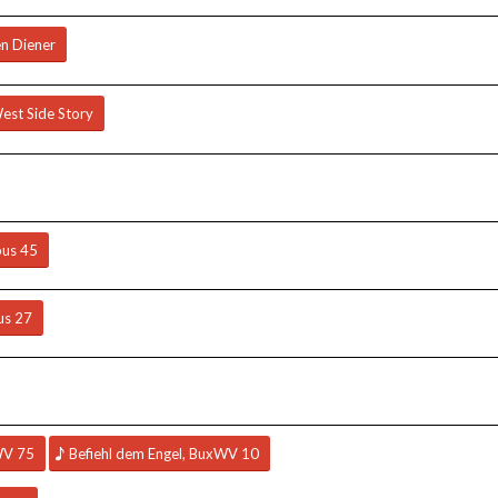
en Diener
est Side Story
pus 45
us 27
WV 75
Befiehl dem Engel, BuxWV 10