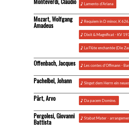
Monteverdi, Claudio
Lamento d’Ariana
Mozart, Wolfgang
Requiem in D minor, K 626
Amadeus
Dixit & Magnificat - KV 19
La Flûte enchantée (Die Za
Offenbach, Jacques
Les contes d’Offmann - Bar
Pachelbel, Johann
Singet dem Herrn ein neues
Pärt, Arvo
Da pacem Domine.
Pergolesi, Giovanni
Stabat Mater - arrangeme
Battista