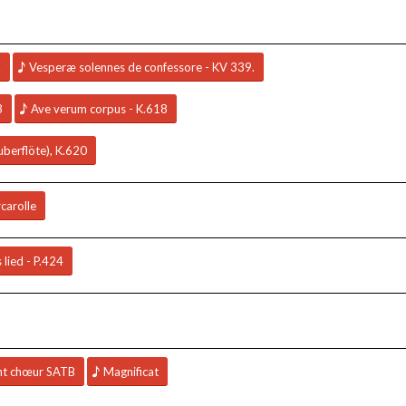
.
Vesperæ solennes de confessore - KV 339.
3
Ave verum corpus - K.618
uberflöte), K.620
carolle
 lied - P.424
nt chœur SATB
Magnificat