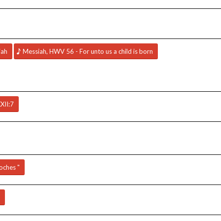
jah
Messiah, HWV 56 - For unto us a child is born
XII:7
oches "