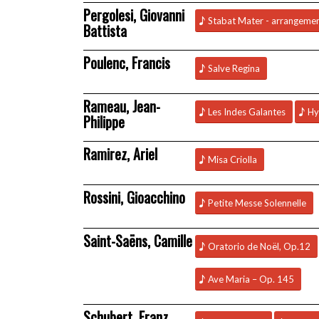
Pergolesi, Giovanni
Stabat Mater - arrangeme
Battista
Poulenc, Francis
Salve Regina
Rameau, Jean-
Les Indes Galantes
Hy
Philippe
Ramirez, Ariel
Misa Criolla
Rossini, Gioacchino
Petite Messe Solennelle
Saint-Saëns, Camille
Oratorio de Noël, Op.12
Ave Maria – Op. 145
Schubert, Franz