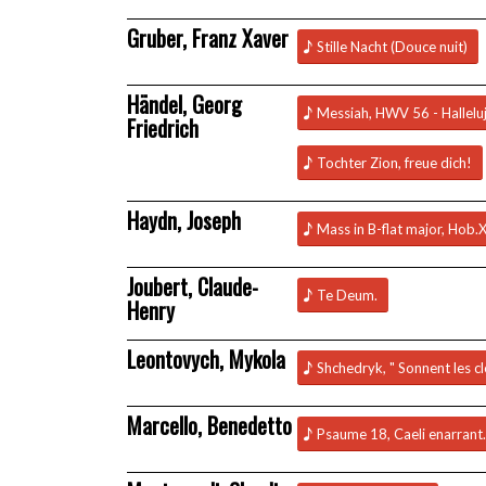
Gruber, Franz Xaver
Stille Nacht (Douce nuit)
Händel, Georg
Messiah, HWV 56 - Hallelu
Friedrich
Tochter Zion, freue dich!
Haydn, Joseph
Mass in B-flat major, Hob.X
Joubert, Claude-
Te Deum.
Henry
Leontovych, Mykola
Shchedryk, " Sonnent les cl
Marcello, Benedetto
Psaume 18, Caeli enarrant.