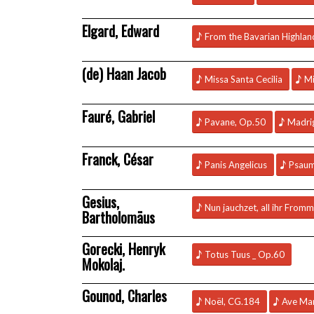
Elgard, Edward
From the Bavarian Highlan
(de) Haan Jacob
Missa Santa Cecilia
Mi
Fauré, Gabriel
Pavane, Op.50
Madri
Franck, César
Panis Angelicus
Psau
Gesius,
Nun jauchzet, all ihr From
Bartholomäus
Gorecki, Henryk
Totus Tuus _ Op.60
Mokolaj.
Gounod, Charles
Noël, CG.184
Ave Mar