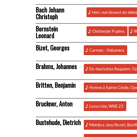
Bach Johann
Herr, nun lässest du dein
Christoph
Bernstein
Chichester Psalms
W
Leonard
Bizet, Georges
Carmen - Habanera
Brahms, Johannes
Ein deutsches Requiem, O
Britten, Benjamin
Hymne à Sainte Cécile, Op
Bruckner, Anton
Locus iste, WAB 23
Buxtehude, Dietrich
Membra Jesu Nostri, Bux