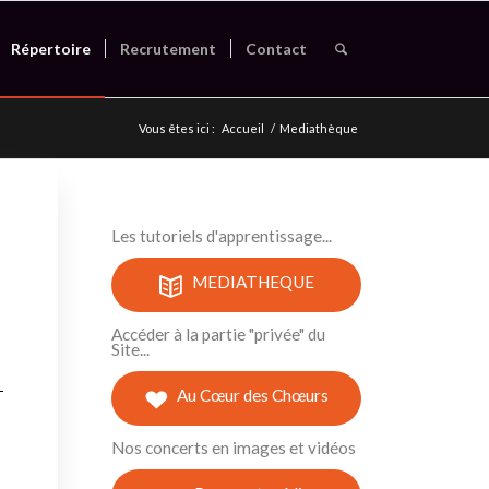
Répertoire
Recrutement
Contact
Vous êtes ici :
Accueil
/
Mediathèque
Les tutoriels d'apprentissage...
MEDIATHEQUE
Accéder à la partie "privée" du
Site...
Au Cœur des Chœurs
Nos concerts en images et vidéos