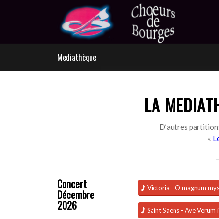
Mediathèque
LA MEDIAT
D’autres partitions
«
L
Concert
Victoria - O magnum my
Décembre
2026
Saint Saëns - Ave Verum i