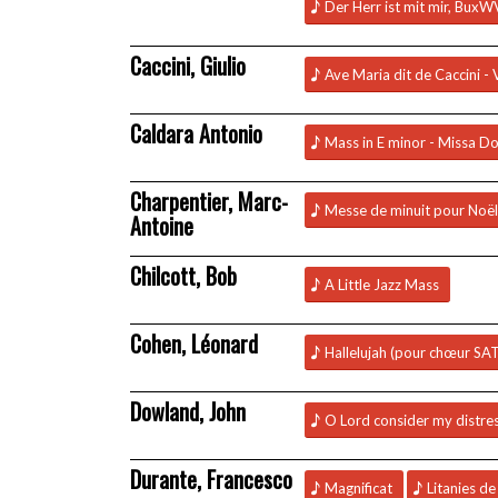
Der Herr ist mit mir, BuxW
Caccini, Giulio
Ave Maria dit de Caccini - 
Caldara Antonio
Mass in E minor - Missa D
Charpentier, Marc-
Messe de minuit pour Noël
Antoine
Chilcott, Bob
A Little Jazz Mass
Cohen, Léonard
Hallelujah (pour chœur SA
Dowland, John
O Lord consider my distre
Durante, Francesco
Magnificat
Litanies de