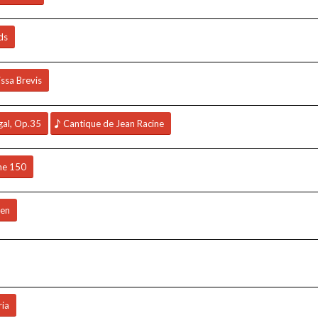
ds
ssa Brevis
gal, Op.35
Cantique de Jean Racine
me 150
men
ia