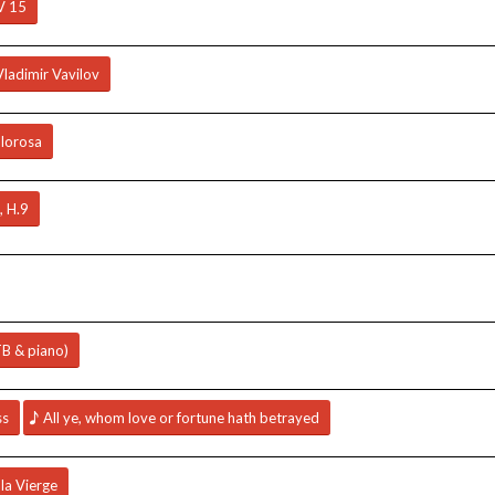
V 15
Vladimir Vavilov
olorosa
, H.9
TB & piano)
ss
All ye, whom love or fortune hath betrayed
 la Vierge