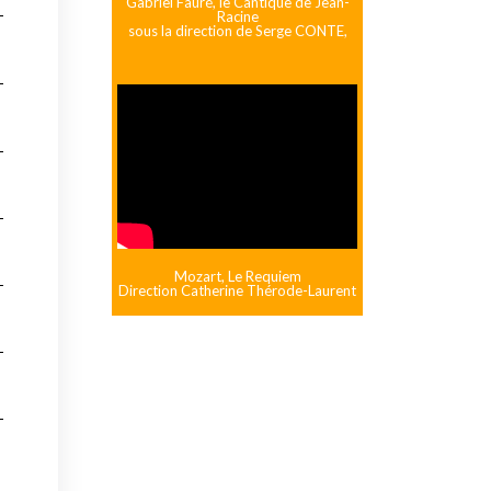
Gabriel Fauré, le Cantique de Jean-
Racine
sous la direction de Serge CONTE,
Mozart, Le Requiem
Direction Catherine Thérode-Laurent