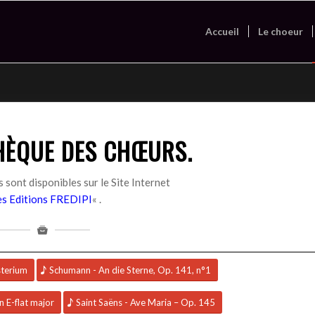
Accueil
Le choeur
HÈQUE DES CHŒURS.
 sont disponibles sur le Site Internet
es Editions FREDIPI
« .
sterium
Schumann - An die Sterne, Op. 141, n°1
n E-flat major
Saint Saëns - Ave Maria – Op. 145