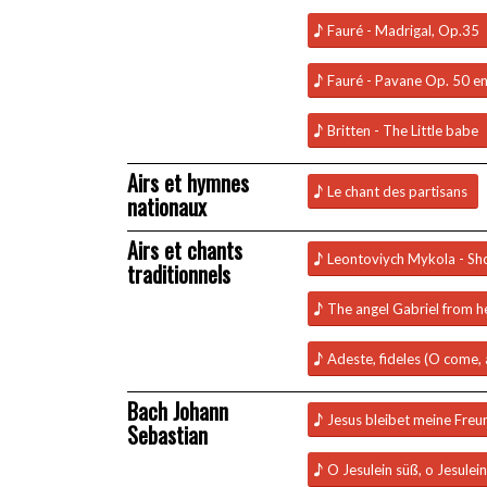
Fauré - Madrigal, Op.35
Fauré - Pavane Op. 50 en
Britten - The Little babe
Airs et hymnes
Le chant des partisans
nationaux
Airs et chants
Leontoviych Mykola - Shc
traditionnels
The angel Gabriel from 
Adeste, fideles (O come, al
Bach Johann
Jesus bleibet meine Fre
Sebastian
O Jesulein süß, o Jesule