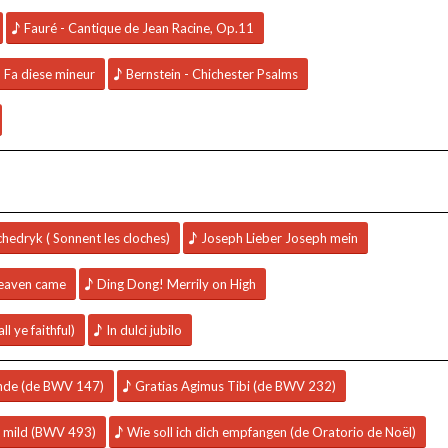
Fauré - Cantique de Jean Racine, Op.11
 Fa diese mineur
Bernstein - Chichester Psalms
hedryk ( Sonnent les cloches)
Joseph Lieber Joseph mein
heaven came
Ding Dong! Merrily on High
l ye faithful)
In dulci jubilo
unde (de BWV 147)
Gratias Agimus Tibi (de BWV 232)
in mild (BWV 493)
Wie soll ich dich empfangen (de Oratorio de Noël)