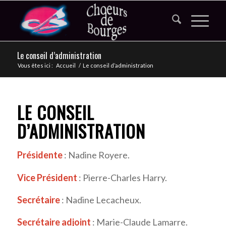
Le conseil d’administration
Vous êtes ici :
Accueil
/
Le conseil d’administration
LE CONSEIL
D’ADMINISTRATION
Présidente
: Nadine Royere.
Vice Président
: Pierre-Charles Harry.
Secrétaire
: Nadine Lecacheux.
Secrétaire adjoint
: Marie-Claude Lamarre.