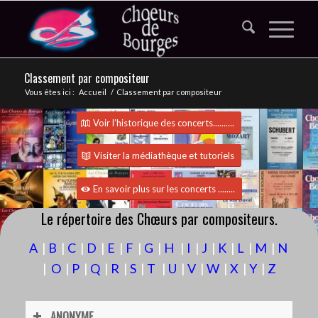
Classement par compositeur
Vous êtes ici :
Accueil
/
Classement par compositeur
Voir l’historique des concerts..........
Visiter la médiathèque et tutoriels
En savoir plus sur les concerts ........
Le répertoire des Chœurs par compositeurs.
A
|
B
|
C
|
D
|
E
|
F
|
G
|
H
|
I
|
J
|
K
|
L
|
M
|
N
|
O
|
P
|
Q
|
R
|
S
|
T
|
U
|
V
|
W
|
X
|
Y
|
Z
ANONYME