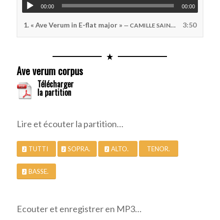
00:00
00:00
1.
« Ave Verum in E-flat major »
3:50
— CAMILLE SAINT-SAËNS
Ave verum corpus
Télécharger
la partition
Lire et écouter la partition…
TUTTI
SOPRA.
ALTO.
TENOR.
BASSE.
Ecouter et enregistrer en MP3…