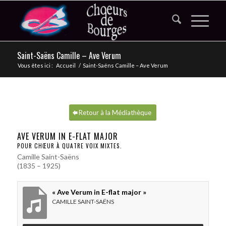
Saint-Saëns Camille – Ave Verum
Vous êtes ici :
Accueil
/
Saint-Saëns Camille – Ave Verum
Retour à la Médiathèque
AVE VERUM IN E-FLAT MAJOR
POUR CHŒUR À QUATRE VOIX MIXTES.
Camille Saint-Saëns
(1835 – 1925)
« Ave Verum in E-flat major »
CAMILLE SAINT-SAËNS