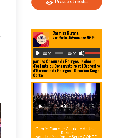
Presse et média
A
Carmina Burana
sur Radio-Résonance 96.9
00:00
00:00
par Les Choeurs de Bourges, le choeur
d'enfants du Conservatoire et l'Orchestre
d'Harmonie de Bourges - Direction Serge
Conte
Gabriel Fauré, le Cantique de Jean-
Racine
sous la direction de Serge CONTE,