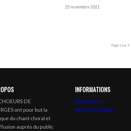
25 novembre 2021
Page 1 sur 5
ROPOS
INFORMATIONS
 CHOEURS DE
Partenaires
GES ont pour but la
Mentions légales
ique du chant choral et
iffusion auprès du public