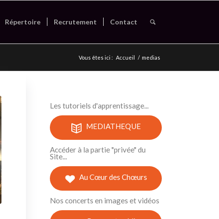
Répertoire
Recrutement
Contact
Vous êtes ici :
Accueil
/
medias
Les tutoriels d'apprentissage...
MEDIATHEQUE
Accéder à la partie "privée" du
Site...
Au Cœur des Chœurs
Nos concerts en images et vidéos