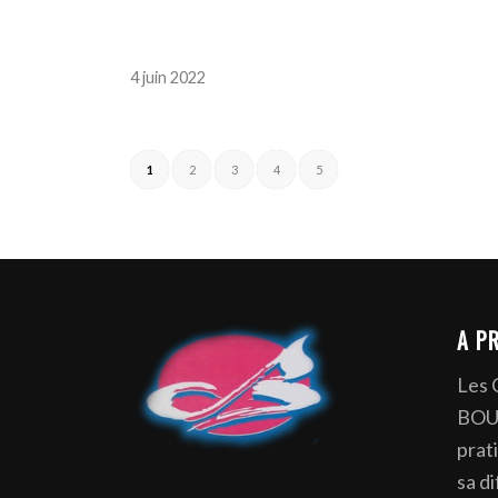
4 juin 2022
1
2
3
4
5
A P
Les
BOUR
prat
sa d