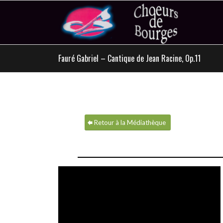
Fauré Gabriel – Cantique de Jean Racine, Op.11
Retour à la Médiathèque