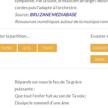
sympathie. Par la suite, le musicien arrange l’œu
cordes puis l’adapte à l’orchestre.
Source:
BRU ZANE MEDIABASE
Ressources numériques autour de la musique roma
ter la partition…
Ecouter 
SOPRA.
ALTO.
TENOR
CONCERT
BASSE.
Répands sur nous le feu de Ta grâce
puissante ;
Que tout l’enfer fuit au son de Ta voix ;
Dissipe le sommeil d’une âme