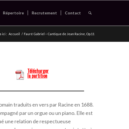
Répertoire
Recrutement
Contact
 ici :
Accueil
/
Fauré Gabriel – Cantique de Jean Racine, Op.11
Télécharger
la partition
omain traduits en vers par Racine en 1688.
mpagné par un orgue ou un piano. Elle est
oué une relation de respectueuse