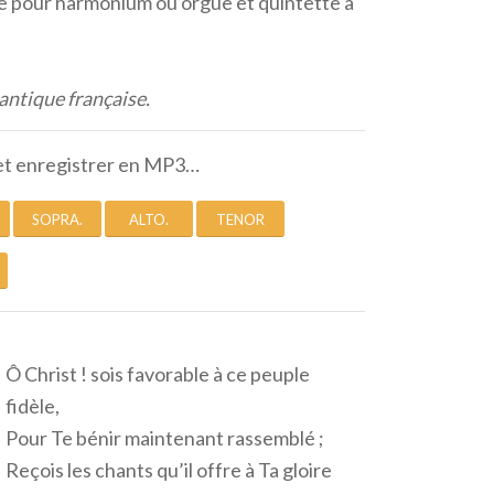
vre pour harmonium ou orgue et quintette à
ntique française.
et enregistrer en MP3…
SOPRA.
ALTO.
TENOR
Ô Christ ! sois favorable à ce peuple
fidèle,
Pour Te bénir maintenant rassemblé ;
Reçois les chants qu’il offre à Ta gloire