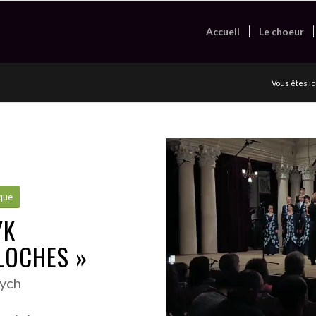
Accueil
Le choeur
Vous êtes ici
que
YK
LOCHES »
ych