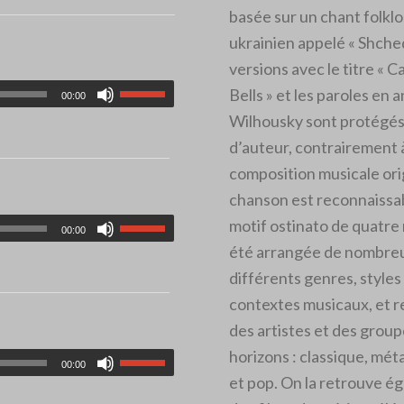
basée sur un chant folkl
ukrainien appelé « Shched
versions avec le titre « C
Bells » et les paroles en a
00:00
Wilhousky sont protégés 
d’auteur, contrairement 
composition musicale ori
chanson est reconnaissab
motif ostinato de quatre 
00:00
été arrangée de nombreu
différents genres, styles
contextes musicaux, et r
des artistes et des group
horizons : classique, métal
00:00
et pop. On la retrouve é