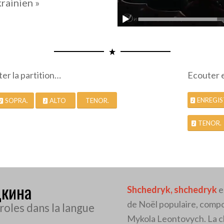
rainien »
ter la partition…
Ecouter 
ENREGI
SOPRA.
ALTO
TENOR.
TENOR.
дкина
Shchedryk, shchedryk
e
de Noël populaire, comp
oles dans la langue
Mykola Leontovych. La c