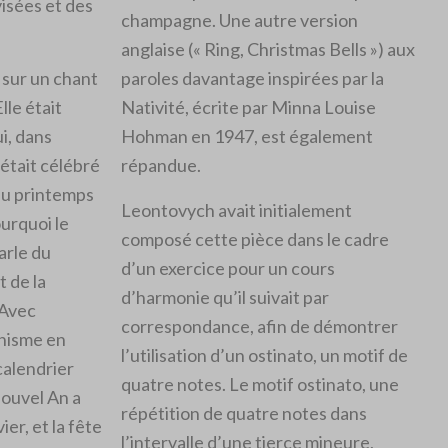
visées et des
champagne. Une autre version
anglaise (« Ring, Christmas Bells ») aux
 sur un chant
paroles davantage inspirées par la
lle était
Nativité, écrite par Minna Louise
i, dans
Hohman en 1947, est également
était célébré
répandue.
 du printemps
Leontovych avait initialement
ourquoi le
composé cette pièce dans le cadre
arle du
d’un exercice pour un cours
t de la
d’harmonie qu’il suivait par
 Avec
correspondance, afin de démontrer
anisme en
l’utilisation d’un ostinato, un motif de
calendrier
quatre notes. Le motif ostinato, une
Nouvel An a
répétition de quatre notes dans
ier, et la fête
l’intervalle d’une tierce mineure,