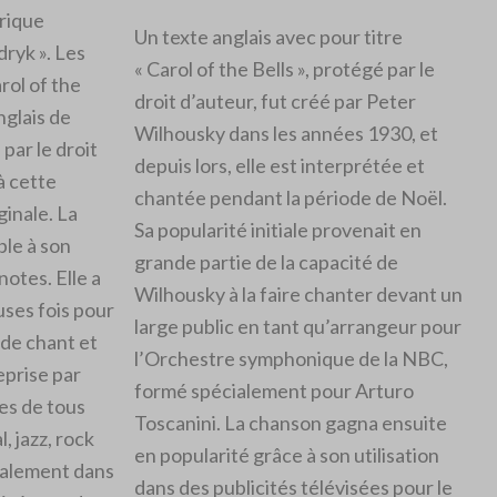
orique
Un texte anglais avec pour titre
ryk ». Les
« Carol of the Bells », protégé par le
arol of the
droit d’auteur, fut créé par Peter
nglais de
Wilhousky dans les années 1930, et
par le droit
depuis lors, elle est interprétée et
à cette
chantée pendant la période de Noël.
ginale. La
Sa popularité initiale provenait en
le à son
grande partie de la capacité de
notes. Elle a
Wilhousky à la faire chanter devant un
ses fois pour
large public en tant qu’arrangeur pour
 de chant et
l’Orchestre symphonique de la NBC,
eprise par
formé spécialement pour Arturo
es de tous
Toscanini. La chanson gagna ensuite
, jazz, rock
en popularité grâce à son utilisation
galement dans
dans des publicités télévisées pour le