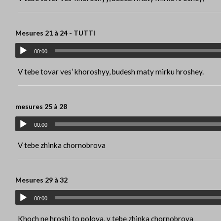
Mesures 21 à 24 - TUTTI
00:00
V tebe tovar ves’ khoroshyy, budesh maty mirku hroshey.
mesures 25 à 28
00:00
V tebe zhinka chornobrova
Mesures 29 à 32
00:00
Khoch ne hroshi to polova, v tebe zhinka chornobrova