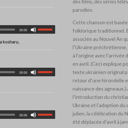
des films, des séries télé
parodies.
Cette chanson est basée
folklorique traditionnel. E
00:00
associée au Nouvel An qu
a kosharu,
l’Ukraine préchrétienne, 
à l’origine avec l’arrivée
en avril. (Ceci explique p
texte ukrainien original p
00:00
retour d’une hirondelle e
naissance des agneaux.)
l’introduction du christi
Ukraine et l’adoption du 
julien, la célébration du 
00:00
été déplacée d’avril à janv