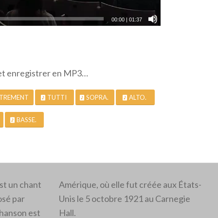
00:00
|
01:37
et enregistrer en MP3…
STREMENT
TUTTI
SOPRA.
ALTO.
BASSE.
st un chant
Amérique, où elle fut créée aux États-
osé par
Unis le 5 octobre 1921 au Carnegie
hanson est
Hall.