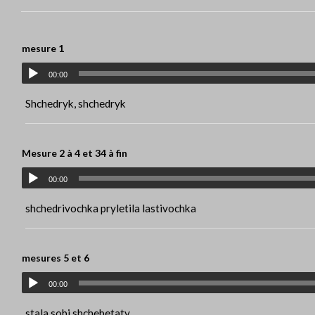
mesure 1
00:00
Shchedryk, shchedryk
Mesure 2 à 4 et 34 à fin
00:00
shchedrivochka pryletila lastivochka
mesures 5 et 6
00:00
stala sobi shchebetaty