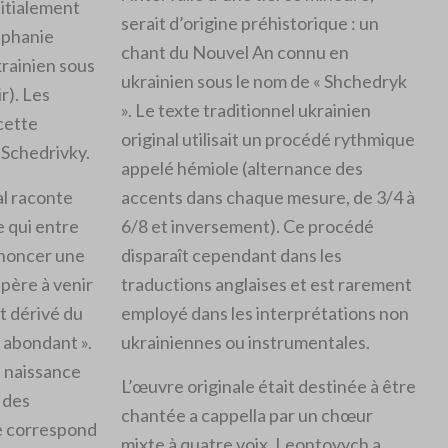
initialement
serait d’origine préhistorique : un
iphanie
chant du Nouvel An connu en
rainien sous
ukrainien sous le nom de « Shchedryk
r). Les
». Le texte traditionnel ukrainien
cette
original utilisait un procédé rythmique
 Schedrivky.
appelé hémiole (alternance des
al raconte
accents dans chaque mesure, de 3/4 à
e qui entre
6/8 et inversement). Ce procédé
nnoncer une
disparaît cependant dans les
père à venir
traductions anglaises et est rarement
st dérivé du
employé dans les interprétations non
« abondant ».
ukrainiennes ou instrumentales.
e naissance
L’œuvre originale était destinée à être
 des
chantée a cappella par un chœur
e correspond
mixte à quatre voix. Leontovych a