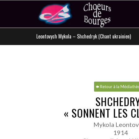
Leontovych Mykola – Shchedryk (Chant ukrainien)
Retour à la Médiathè
SHCHEDR
« SONNENT LES C
Mykola Leontov
1914