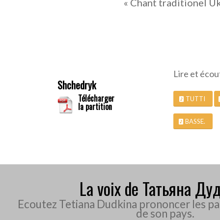
« Chant traditionel Uk
Lire et écou
Shchedryk
Télécharger
TUTTI
la partition
BASSE.
La voix de Татьяна Ду
Ecoutez Tetiana Dudkina prononcer les par
de son pays.