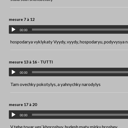
mesure 7 à 12
00:00
hospodarya vyklykaty Vyydy, vyydy, hospodaryu, podyvysya n
mesure 13 à 16 - TUTTI
00:00
Tam ovechky pokotylys, a yahnychky narodylys
mesure 17 à 20
00:00
V tebe tovar ves’ khoroshyy, budesh maty mirku hroshey,