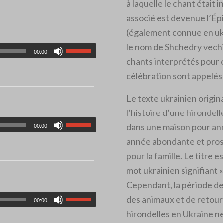
à laquelle le chant était 
associé est devenue l’Ép
(également connue en uk
le nom de Shchedry vechi
00:00
chants interprétés pour 
célébration sont appelés
Le texte ukrainien origin
l’histoire d’une hirondell
dans une maison pour a
00:00
année abondante et pros
pour la famille. Le titre e
mot ukrainien signifiant 
Cependant, la période d
des animaux et de retour
00:00
hirondelles en Ukraine n