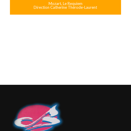
Mozart, Le Requiem
Direction Catherine Thérode-Laurent