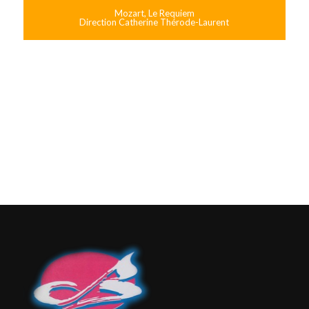
Mozart, Le Requiem
Direction Catherine Thérode-Laurent