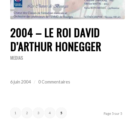
2004 – LE ROI DAVID
D’ARTHUR HONEGGER
MEDIAS
6 juin 2004
/
0 Commentaires
1
2
3
4
5
Page 5 sur 5