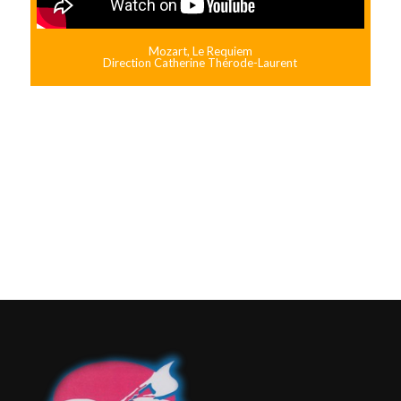
Mozart, Le Requiem
Direction Catherine Thérode-Laurent