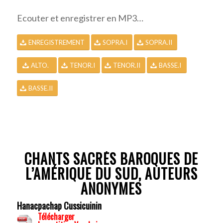
Ecouter et enregistrer en MP3…
ENREGISTREMENT
SOPRA.I
SOPRA.II
ALTO.
TENOR.I
TENOR.II
BASSE.I
BASSE.II
CHANTS SACRÉS BAROQUES DE
L’AMÉRIQUE DU SUD, AUTEURS
ANONYMES
Hanacpachap Cussicuinin
Télécharger