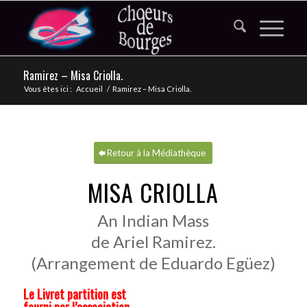
Ramirez – Misa Criolla.
Vous êtes ici :
Accueil
/
Ramirez – Misa Criolla.
Retour à la Médiathèque
MISA CRIOLLA
An Indian Mass
de Ariel Ramirez.
(Arrangement de Eduardo Egüez)
Le Livret partition est