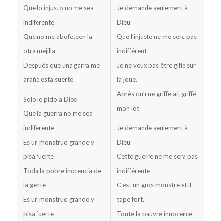
Que lo injusto no me sea
Je demande seulement à
indiferente
Dieu
Que no me abofeteen la
Que l’injuste ne me sera pas
otra mejilla
indifférent
Después que una garra me
Je ne veux pas être giflé sur
arañe esta suerte
la joue.
Après qu’une griffe ait griffé
Solo le pido a Dios
mon lot
Que la guerra no me sea
indiferente
Je demande seulement à
Es un monstruo grande y
Dieu
pisa fuerte
Cette guerre ne me sera pas
Toda la pobre inocencia de
indifférente
la gente
C’est un gros monstre et il
Es un monstruo grande y
tape fort.
pisa fuerte
Toute la pauvre innocence