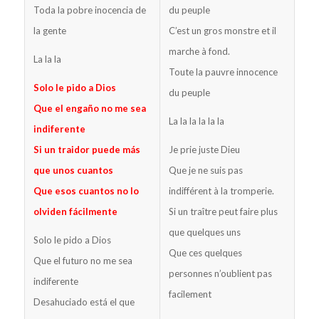
Toda la pobre inocencia de
du peuple
la gente
C’est un gros monstre et il
marche à fond.
La la la
Toute la pauvre innocence
Solo le pido a Dios
du peuple
Que el engaño no me sea
La la la la la la
indiferente
Si un traidor puede más
Je prie juste Dieu
que unos cuantos
Que je ne suis pas
Que esos cuantos no lo
indifférent à la tromperie.
olviden fácilmente
Si un traître peut faire plus
que quelques uns
Solo le pido a Dios
Que ces quelques
Que el futuro no me sea
personnes n’oublient pas
indiferente
facilement
Desahuciado está el que