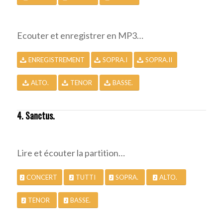
Ecouter et enregistrer en MP3…
ENREGISTREMENT
SOPRA.I
SOPRA.II
ALTO.
TENOR
BASSE.
4. Sanctus.
Lire et écouter la partition…
CONCERT
TUTTI
SOPRA.
ALTO.
TENOR
BASSE.