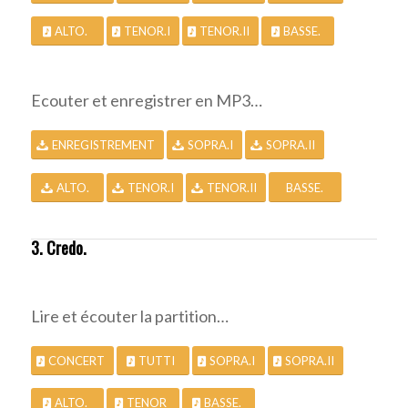
ALTO.
TENOR.I
TENOR.II
BASSE.
Ecouter et enregistrer en MP3…
ENREGISTREMENT
SOPRA.I
SOPRA.II
ALTO.
TENOR.I
TENOR.II
BASSE.
3. Credo.
Lire et écouter la partition…
CONCERT
TUTTI
SOPRA.I
SOPRA.II
ALTO.
TENOR
BASSE.