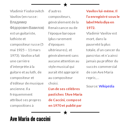
Vladimir Fiodorovitch
d’autres
Vavilov lui-même. Il
Vavilov (en russe :
compositeurs,
l’a enregistré sous le
Владимир
généralement de la
label Melodiya en
Фёдорович Вавилов)
Renaissance ou de
1972.
est un guitariste,
l’époque baroque
Vladimir Vavilov est
luthiste et
(plus rarement
mort, dans la
compositeur russe (5
d’époques
pauvreté la plus
mai 1925 – 11 mars
ultérieures), et
totale, d’un cancer du
1973). Vavilov a fait
généralement sans
pancréas et n’a ainsi
une carrière
aucune attention au
jamais pu profiter du
d’interprète à la
style musical qui
succès commercial
guitare et au luth, de
aurait été approprié
de son Ave Maria
compositeur et
au compositeur
repris,…
d’éditeur de musique
choisi.
Source:
Wikipédia
ancienne. Il a
L’un de ses célèbres
fréquemment
pastiches l’Ave Maria
attribué ses propres
de Caccini, composé
compositions à
en 1970 et publié par
Ave Maria de caccini