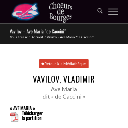
Vavilov – Ave Maria "de Caccini"
Vous êtes ici :
Accueil
/
Vavilov – Ave Maria "de Caccini"
Retour à la Médiathèque
VAVILOV, VLADIMIR
Ave Maria
dit « de Caccini »
« AVE MARIA »
Télécharger
la partition