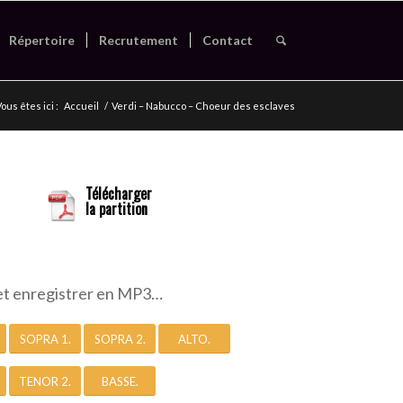
Répertoire
Recrutement
Contact
ous êtes ici :
Accueil
/
Verdi – Nabucco – Choeur des esclaves
Télécharger
la partition
et enregistrer en MP3…
SOPRA 1.
SOPRA 2.
ALTO.
TENOR 2.
BASSE.