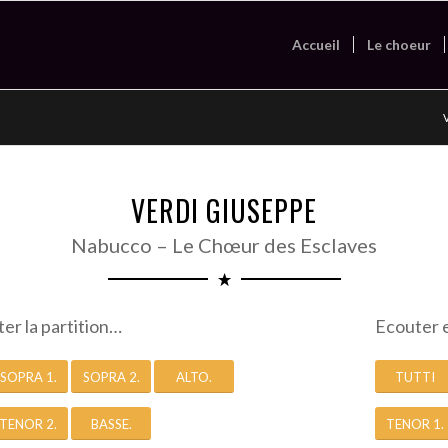
Accueil
Le choeur
V
VERDI GIUSEPPE
Nabucco – Le Chœur des Esclaves
ter la partition…
Ecouter 
SOPRA 1.
SOPRA 2.
ALTO.
TUTTI
TENOR 2.
BASSE.
TENOR 1.