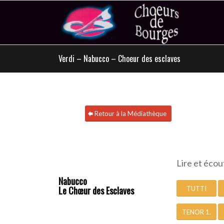
Verdi – Nabucco – Choeur des esclaves
Retour à la Médiathèque
Lire et écou
Nabucco
Le Chœur des Esclaves
TUTTI
TENOR 1.