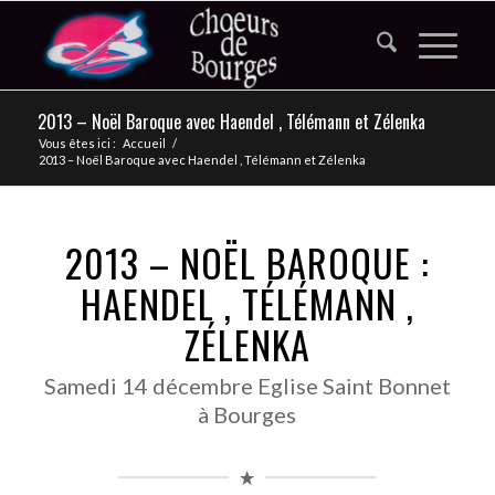
2013 – Noël Baroque avec Haendel , Télémann et Zélenka
Vous êtes ici :
Accueil
/
2013 – Noël Baroque avec Haendel , Télémann et Zélenka
2013 – NOËL BAROQUE :
HAENDEL , TÉLÉMANN ,
ZÉLENKA
Samedi 14 décembre Eglise Saint Bonnet
à Bourges