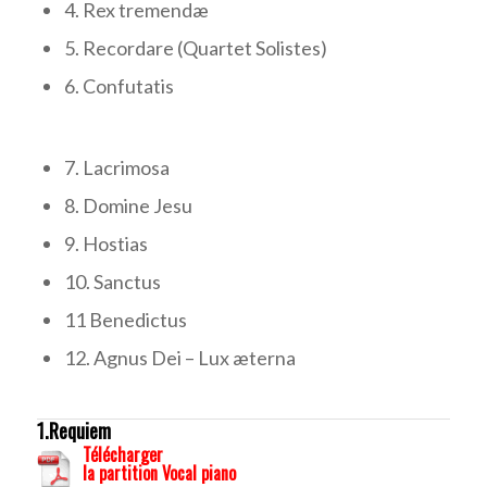
4. Rex tremendæ
5. Recordare (Quartet Solistes)
6. Confutatis
7. Lacrimosa
8. Domine Jesu
9. Hostias
10. Sanctus
11 Benedictus
12. Agnus Dei – Lux æterna
1.Requiem
Télécharger
la partition Vocal piano