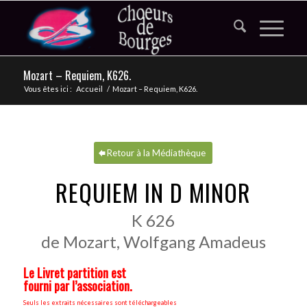
Mozart – Requiem, K626.
Vous êtes ici :
Accueil
/
Mozart – Requiem, K626.
Retour à la Médiathèque
REQUIEM IN D MINOR
K 626
de Mozart, Wolfgang Amadeus
Le Livret partition est
fourni par l’association.
Seuls les extraits nécessaires sont téléchargeables