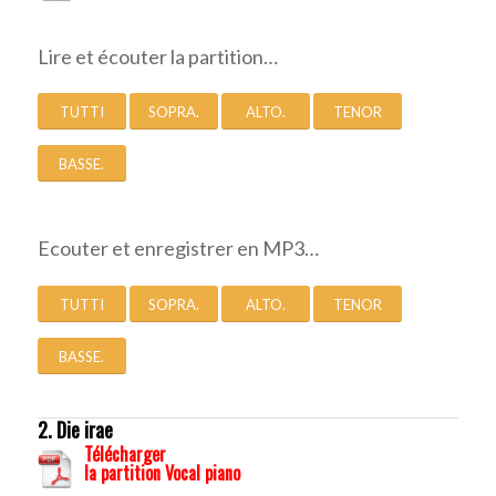
Lire et écouter la partition…
TUTTI
SOPRA.
ALTO.
TENOR
BASSE.
Ecouter et enregistrer en MP3…
TUTTI
SOPRA.
ALTO.
TENOR
BASSE.
2. Die irae
Télécharger
la partition Vocal piano