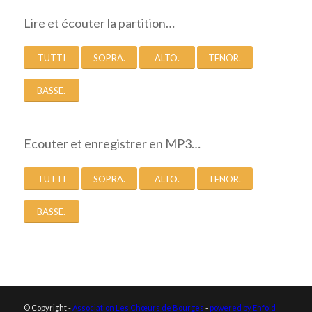
Lire et écouter la partition…
TUTTI
SOPRA.
ALTO.
TENOR.
BASSE.
Ecouter et enregistrer en MP3…
TUTTI
SOPRA.
ALTO.
TENOR.
BASSE.
© Copyright -
Association Les Chœurs de Bourges
-
powered by Enfold