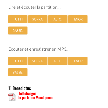
Lire et écouter la partition…
TUTTI
SOPRA.
ALTO.
TENOR.
BASSE.
Ecouter et enregistrer en MP3…
TUTTI
SOPRA.
ALTO.
TENOR.
BASSE.
11 Benedictus
Télécharger
la partition Vocal piano