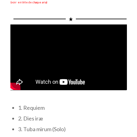
(voir en tête de chaque aria)
1. Requiem
2. Dies iræ
3. Tuba mirum (Solo)