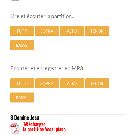
Lire et écouter la partition…
TUTTI
SOPRA.
ALTO.
TENOR.
BASSE.
Ecouter et enregistrer en MP3…
TUTTI
SOPRA.
ALTO.
TENOR.
BASSE.
8 Domine Jesu
Télécharger
la partition Vocal piano